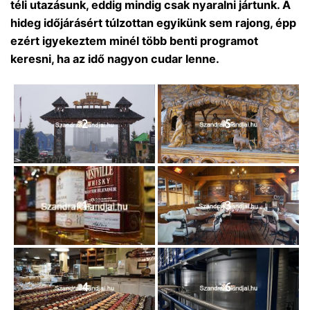
téli utazásunk, eddig mindig csak nyaralni jártunk. A
hideg időjárásért túlzottan egyikünk sem rajong, épp
ezért igyekeztem minél több benti programot
keresni, ha az idő nagyon cudar lenne.
2
5
1
3
4
6