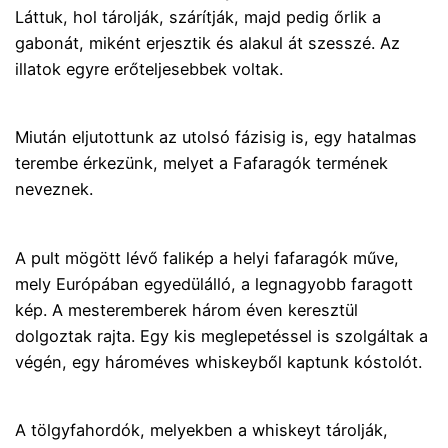
Láttuk, hol tárolják, szárítják, majd pedig őrlik a
gabonát, miként erjesztik és alakul át szesszé. Az
illatok egyre erőteljesebbek voltak.
Miután eljutottunk az utolsó fázisig is, egy hatalmas
terembe érkezünk, melyet a Fafaragók termének
neveznek.
A pult mögött lévő falikép a helyi fafaragók műve,
mely Európában egyedülálló, a legnagyobb faragott
kép. A mesteremberek három éven keresztül
dolgoztak rajta. Egy kis meglepetéssel is szolgáltak a
végén, egy hároméves whiskeyből kaptunk kóstolót.
A tölgyfahordók, melyekben a whiskeyt tárolják,