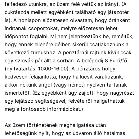
felfedező utunkra, az üzem felé vettük az irányt. (A
cukrászda mellett egyébként található egy játszótér
is). A honlapon előzetesen olvastam, hogy óránként
indítanak csoportokat, melyre előzetesen lehet
időpontot foglalni. Mi nem jelentkeztünk be, reméltük,
hogy ennek ellenére délben sikerül csatlakoznunk a
következő turnushoz. A pénztárnál rajtunk kívül csak
egy szlovák pár állt a sorban. A belépődíj 8 Euró/fő
(nyitvatartás: 10:00-16:00). A pénztáros hölgy
kedvesen felajánlotta, hogy ha kicsit várakozunk,
akkor nekünk angol (vagy német) nyelven tartanak
ismertetőt. (Ez egyébként úgy zajlott, hogy nagyrészt
egy lejátszó segítségével, felvételről hallgathattuk
meg a fontosabb információkat.)
Az üzem történetének meghallgatása után
lehetőségünk nyílt, hogy az udvaron álló hatalmas