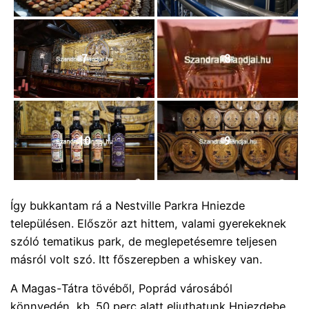
7
8
10
9
Így bukkantam rá a Nestville Parkra Hniezde
településen. Először azt hittem, valami gyerekeknek
szóló tematikus park, de meglepetésemre teljesen
másról volt szó. Itt főszerepben a whiskey van.
A Magas-Tátra tövéből, Poprád városából
könnyedén, kb. 50 perc alatt eljuthatunk Hniezdebe.