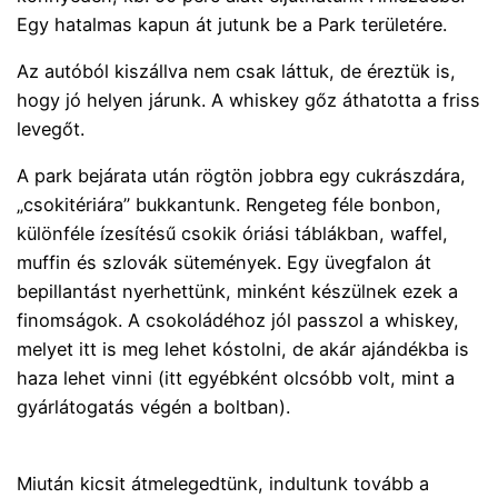
Egy hatalmas kapun át jutunk be a Park területére.
Az autóból kiszállva nem csak láttuk, de éreztük is,
hogy jó helyen járunk. A whiskey gőz áthatotta a friss
levegőt.
A park bejárata után rögtön jobbra egy cukrászdára,
„csokitériára” bukkantunk. Rengeteg féle bonbon,
különféle ízesítésű csokik óriási táblákban, waffel,
muffin és szlovák sütemények. Egy üvegfalon át
bepillantást nyerhettünk, minként készülnek ezek a
finomságok. A csokoládéhoz jól passzol a whiskey,
melyet itt is meg lehet kóstolni, de akár ajándékba is
haza lehet vinni (itt egyébként olcsóbb volt, mint a
gyárlátogatás végén a boltban).
Miután kicsit átmelegedtünk, indultunk tovább a