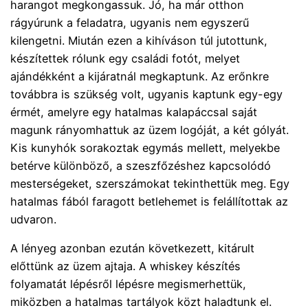
harangot megkongassuk. Jó, ha már otthon
rágyúrunk a feladatra, ugyanis nem egyszerű
kilengetni. Miután ezen a kihíváson túl jutottunk,
készítettek rólunk egy családi fotót, melyet
ajándékként a kijáratnál megkaptunk. Az erőnkre
továbbra is szükség volt, ugyanis kaptunk egy-egy
érmét, amelyre egy hatalmas kalapáccsal saját
magunk rányomhattuk az üzem logóját, a két gólyát.
Kis kunyhók sorakoztak egymás mellett, melyekbe
betérve különböző, a szeszfőzéshez kapcsolódó
mesterségeket, szerszámokat tekinthettük meg. Egy
hatalmas fából faragott betlehemet is felállítottak az
udvaron.
A lényeg azonban ezután következett, kitárult
előttünk az üzem ajtaja. A whiskey készítés
folyamatát lépésről lépésre megismerhettük,
miközben a hatalmas tartályok közt haladtunk el.