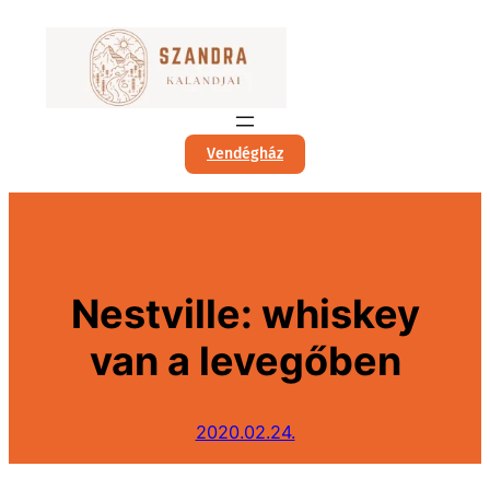
Ugrás
a
tartalomhoz
Vendégház
Nestville: whiskey
van a levegőben
2020.02.24.