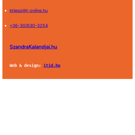
khiesz@t-online.hu
+36-30/630-3254
SzandraKalandjai.hu
Web & design:
itid.hu